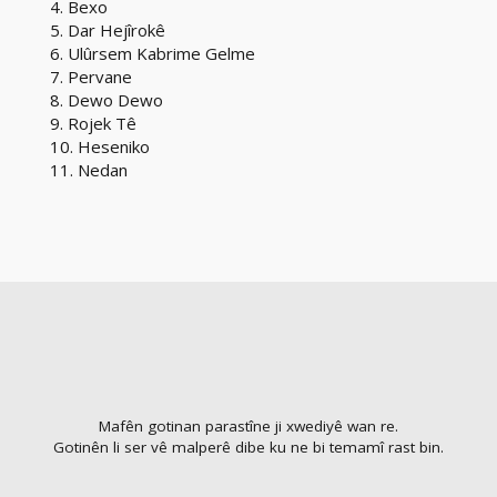
4. Bexo
5. Dar Hejîrokê
6. Ulûrsem Kabrime Gelme
7. Pervane
8. Dewo Dewo
9. Rojek Tê
10. Heseniko
11. Nedan
Mafên gotinan parastîne ji xwediyê wan re.
Gotinên li ser vê malperê dibe ku ne bi temamî rast bin.