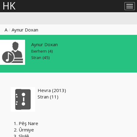
HK
Lîs
big
A
Aynur Doxan
Aynur Doxan
Berhem (4)
Stran (45)
Hevra (2013)
Stran (11)
1. Pêş Nare
2. Ûrmiye
3. Sîsilê