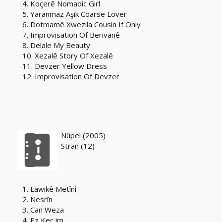
4. Koçerê Nomadic Girl
5. Yaranmaz Aşik Coarse Lover
6. Dotmamê Xwezila Cousin If Only
7. Improvisation Of Berivanê
8. Delale My Beauty
10. Xezalê Story Of Xezalê
11. Devzer Yellow Dress
12. Improvisation Of Devzer
Nûpel (2005)
Stran (12)
1. Lawikê Metînî
2. Nesrîn
3. Can Weza
4. Ez Keç im