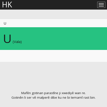
HK
Lîs
big
U
U
(Vala)
Mafên gotinan parastîne ji xwediyê wan re.
Gotinên li ser vê malperê dibe ku ne bi temamî rast bin.