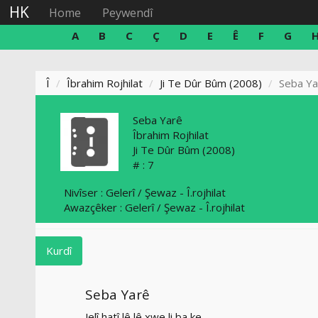
HK
Home
Peywendî
A
B
C
Ç
D
E
Ê
F
G
Î
Îbrahim Rojhilat
Ji Te Dûr Bûm (2008)
Seba Ya
Seba Yarê
Îbrahim Rojhilat
Ji Te Dûr Bûm
(2008)
# :
7
Nivîser : Gelerî / Şewaz - Î.rojhilat
Awazçêker : Gelerî / Şewaz - Î.rojhilat
Kurdî
Seba Yarê
Jelî hatî lê lê xwe li ba ke