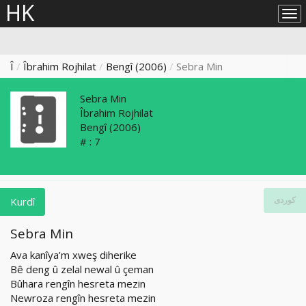
HK
Lîs
big
Î
Îbrahim Rojhilat
Bengî (2006)
Sebra Min
Sebra Min
Îbrahim Rojhilat
Bengî
(2006)
# :
7
Kurdî
کوردی
Sebra Min
Ava kanîya’m xweş diherike
Bê deng û zelal newal û çeman
Bûhara rengîn hesreta mezin
Newroza rengîn hesreta mezin