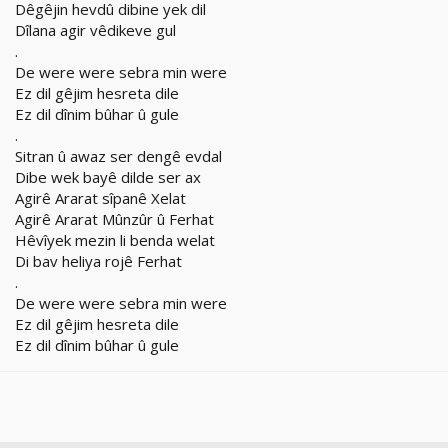
Dêgêjin hevdû dibine yek dil
Dîlana agir vêdikeve gul
.
De were were sebra min were
Ez dil gêjim hesreta dile
Ez dil dînim bûhar û gule
.
Sitran û awaz ser dengê evdal
Dibe wek bayê dilde ser ax
Agirê Ararat sîpanê Xelat
Agirê Ararat Mûnzûr û Ferhat
Hêvîyek mezin li benda welat
Di bav heliya rojê Ferhat
.
De were were sebra min were
Ez dil gêjim hesreta dile
Ez dil dînim bûhar û gule