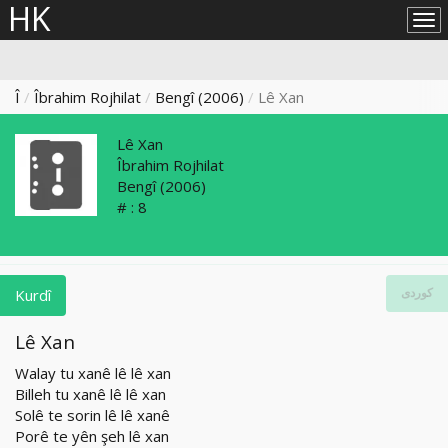
HK
Lîs
big
Î
Îbrahim Rojhilat
Bengî (2006)
Lê Xan
Lê Xan
Îbrahim Rojhilat
Bengî
(2006)
# :
8
Kurdî
کوردی
Lê Xan
Walay tu xanê lê lê xan
Billeh tu xanê lê lê xan
Solê te sorin lê lê xanê
Porê te yên şeh lê xan