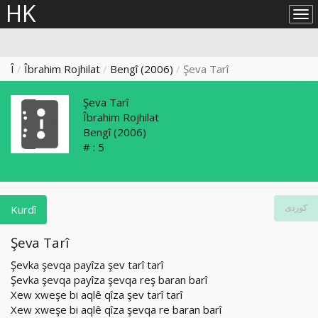
HK
Lîs
big
Î
Îbrahim Rojhilat
Bengî (2006)
Şeva Tarî
Şeva Tarî
Îbrahim Rojhilat
Bengî
(2006)
# :
5
Kurdî
کوردی
Şeva Tarî
Şevka şevqa payîza şev tarî tarî
Şevka şevqa payîza şevqa reş baran barî
Xew xweşe bi aqlê qîza şev tarî tarî
Xew xweşe bi aqlê qîza şevqa re baran barî