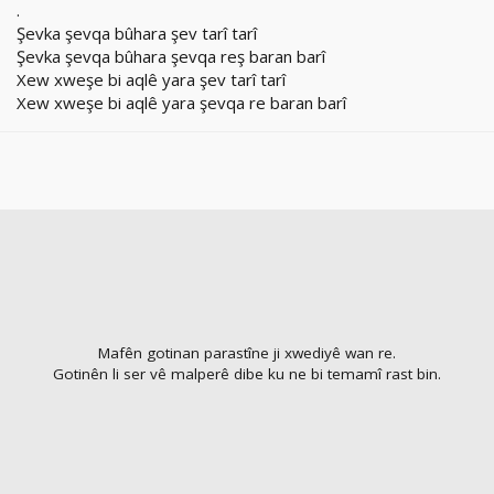
.
Şevka şevqa bûhara şev tarî tarî
Şevka şevqa bûhara şevqa reş baran barî
Xew xweşe bi aqlê yara şev tarî tarî
Xew xweşe bi aqlê yara şevqa re baran barî
Mafên gotinan parastîne ji xwediyê wan re.
Gotinên li ser vê malperê dibe ku ne bi temamî rast bin.